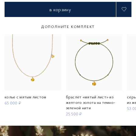
в корзину
ДОПОЛНИТЕ КОМПЛЕКТ
колье с мятым листом
браслет «мятый лист» из
серь
желтого золота на темно-
из ж
65 000 ₽
зеленой нити
53 0
25 500 ₽