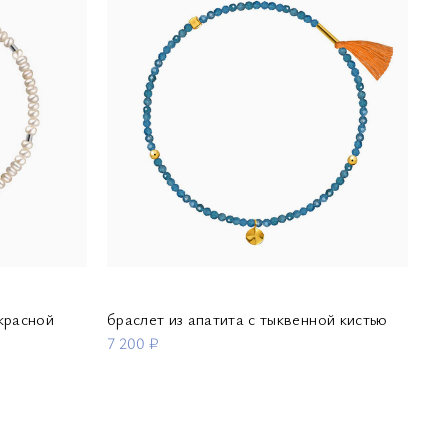
 красной
браслет из апатита с тыквенной кистью
бр
7 200 ₽
7 