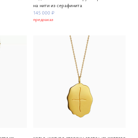
на нити из серафинита
145 000 ₽
предзаказ
ити из
колье «четыре стороны света» из желтого