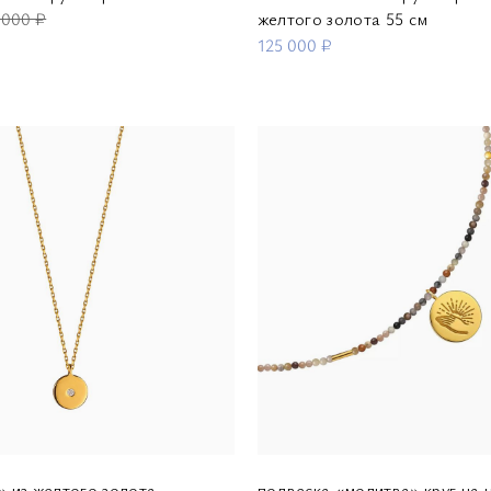
 000 ₽
желтого золота 55 см
125 000 ₽
» из желтого золота
подвеска «молитва» круг на н