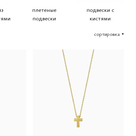
из
плетеные
подвески с
тями
подвески
кистями