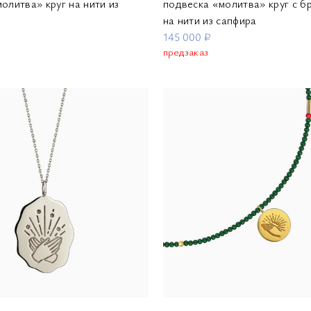
олитва» круг на нити из
подвеска «молитва» круг с 
на нити из сапфира
145 000 ₽
предзаказ