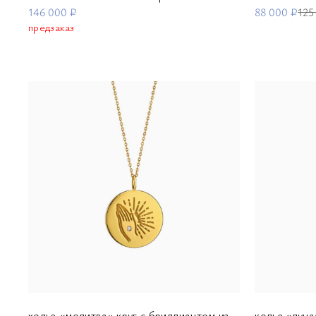
146 000 ₽
88 000 ₽
125
предзаказ
колье «молитва» круг с бриллиантом из
колье «луна