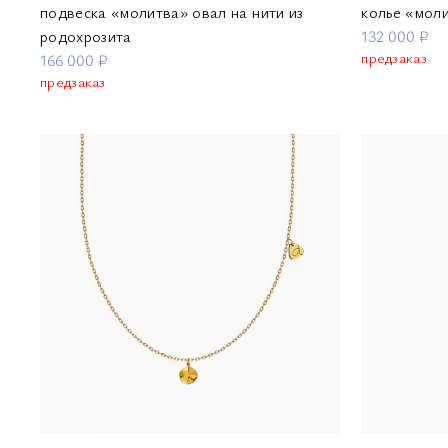
подвеска «молитва» овал на нити из
колье «мол
родохрозита
132 000 ₽
предзаказ
166 000 ₽
предзаказ