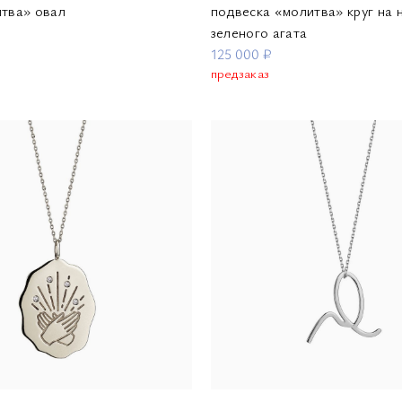
итва» овал
подвеска «молитва» круг на н
зеленого агата
125 000 ₽
предзаказ