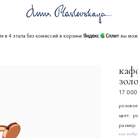
ния в 4 этапа без комиссий в корзине
вы м
каф
зол
17 000
розовое
цвет:
р
размер
как выбр