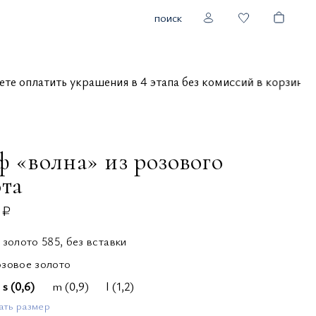
поиск
ожете оплатить украшения в 4 этапа без комиссий в корзи
ф «волна» из розового
ота
 ₽
 золото 585, без вставки
озовое золото
s (0,6)
m (0,9)
l (1,2)
ать размер