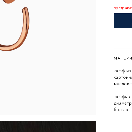
предзака
МАТЕР
кафф из
картонно
масловс
каффы с
диаметр 
большого