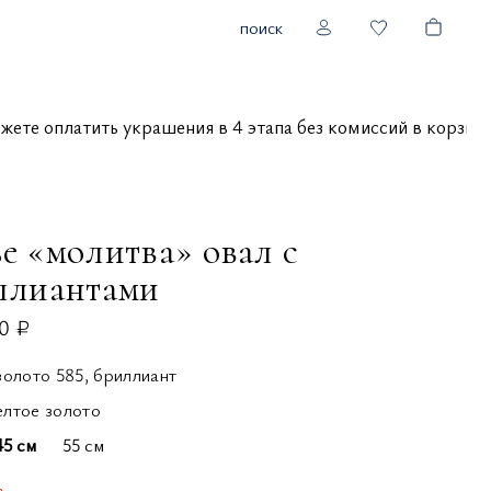
поиск
 можете оплатить украшения в 4 этапа без комиссий в кор
е «молитва» овал с
ллиантами
0 ₽
золото 585, бриллиант
елтое золото
45 см
55 см
з