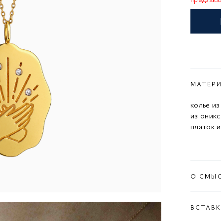
МАТЕР
колье и
из оник
платок и
О СМЫ
ВСТАВ