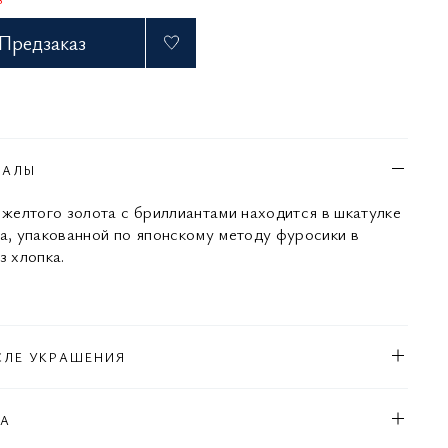
Предзаказ
ИАЛЫ
з желтого золота с бриллиантами находится в шкатулке
са, упакованной по японскому методу фуросики в
з хлопка.
СЛЕ УКРАШЕНИЯ
КА