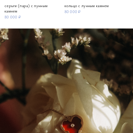
серьги (пара) с лунным
кольцо с лунным камнем
камнем
80 000 ₽
80 000 ₽