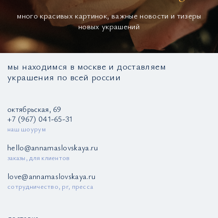
много красивых картинок, важные новости и тизеры
новых украшений
мы находимся в москве и доставляем
украшения по всей россии
октябрьская, 69
+7 (967) 041-65-31
наш шоурум
hello@annamaslovskaya.ru
заказы, для клиентов
love@annamaslovskaya.ru
сотрудничество, pr, пресса