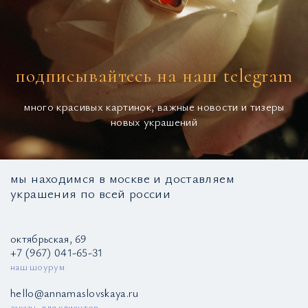
подписывайтесь на наш telegram
много красивых картинок, важные новости и тизеры
новых украшений
мы находимся в москве и доставляем
украшения по всей россии
октябрьская, 69
+7 (967) 041-65-31
наш шоурум
hello@annamaslovskaya.ru
заказы, для клиентов