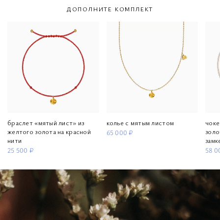
ДОПОЛНИТЕ КОМПЛЕКТ
браслет «мятый лист» из
колье с мятым листом
чоке
желтого золота на красной
золо
65 000 ₽
нити
замк
25 500 ₽
58 0