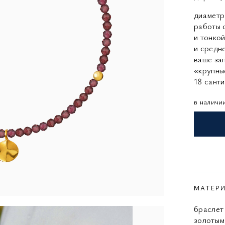
диаметр
работы 
и тонко
и средне
ваше за
«крупны
18 сант
в наличи
МАТЕР
браслет 
золотым