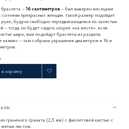
 браслета –
16 сантиметров
– был выверен месяцами
с сотнями прекрасных женщин. такой размер подойдет
й руке, будучи свободно передвигающимся по запястью
й – тогда он будет сидеть скорее «на месте». если
пястье шире, вам подойдут браслеты из раздела
е камни» – там собраны украшения диаметром и 16 и
иметров.
и
в корзину
ИАЛЫ
из граненого граната (2,5 мм) с фиолетовой кистью с
 мятым листом.