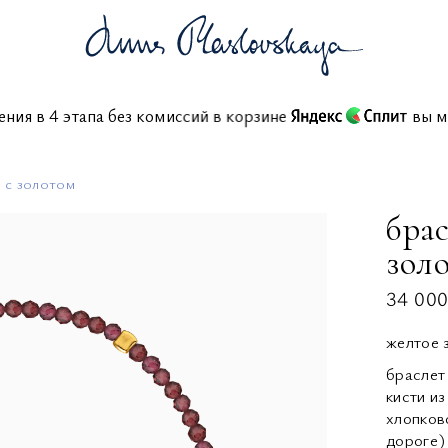
ашения в 4 этапа без комиссий в корзине
в
 с золотом
брас
зол
34 000
желтое 
браслет
кисти и
хлопков
дороге)