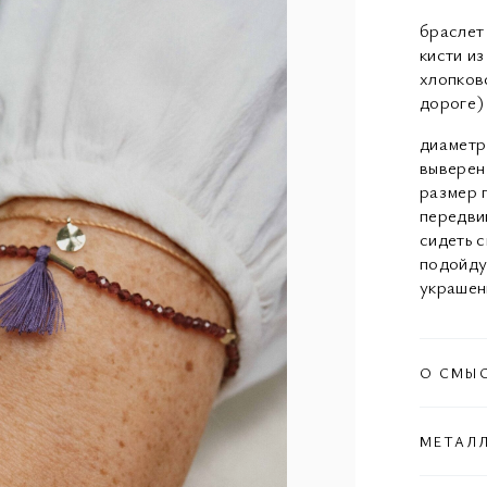
браслет
кисти и
хлопков
дороге)
диаметр
выверен
размер 
передви
сидеть с
подойду
украшен
О СМЫ
МЕТАЛ