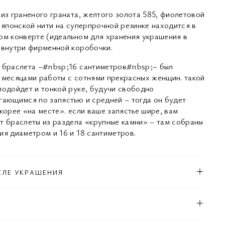
 из граненого граната, желтого золота 585, фиолетовой
з японской нити на суперпрочной резинке находится в
ом конверте (идеальном для хранения украшения в
 внутри фирменной коробочки.
 браслета –#nbsp;16 сантиметров#nbsp;– был
 месяцами работы с сотнями прекрасных женщин. такой
подойдет и тонкой руке, будучи свободно
гающимся по запястью и средней – тогда он будет
корее «на месте». если ваше запястье шире, вам
т браслеты из раздела «крупные камни» – там собраны
ия диаметром и 16 и 18 сантиметров.
СЛЕ УКРАШЕНИЯ
Л