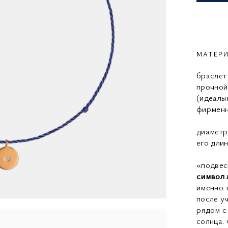
МАТЕР
браслет
прочной
(идеаль
фирменн
диаметр
его дли
«подвес
символ 
именно 
после у
рядом с 
солнца.