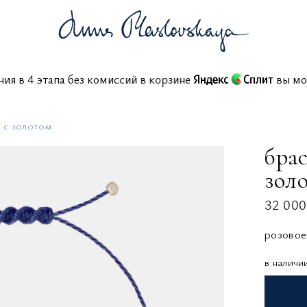
шения в 4 этапа без комиссий в корзине
вы
 с золотом
брас
золо
32 000
розовое
в наличи