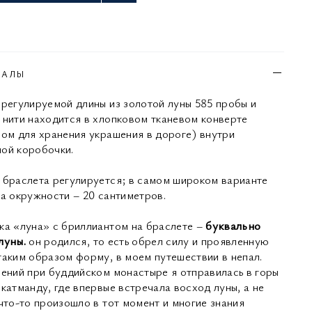
ИАЛЫ
 регулируемой длины из золотой луны 585 пробы и
 нити находится в хлопковом тканевом конверте
ном для хранения украшения в дороге) внутри
ой коробочки.
 браслета регулируется; в самом широком варианте
на окружности – 20 сантиметров.
ка «луна» с бриллиантом на браслете –
буквально
луны.
он родился, то есть обрел силу и проявленную
таким образом форму, в моем путешествии в непал.
чений при буддийском монастыре я отправилась в горы
катманду, где впервые встречала восход луны, а не
 что-то произошло в тот момент и многие знания