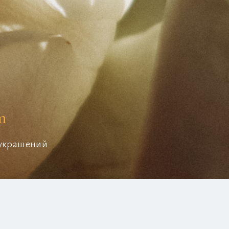
m
 украшений