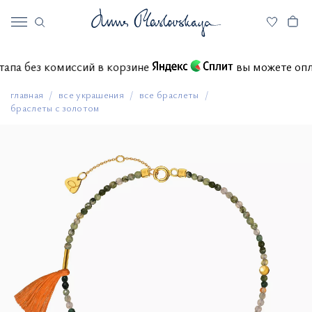
4 этапа без комиссий в корзине
вы можете 
главная
все украшения
все браслеты
браслеты с золотом