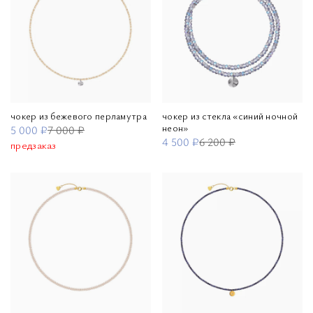
чокер из бежевого перламутра
чокер из стекла «синий ночной
неон»
5 000 ₽
7 000 ₽
4 500 ₽
6 200 ₽
предзаказ