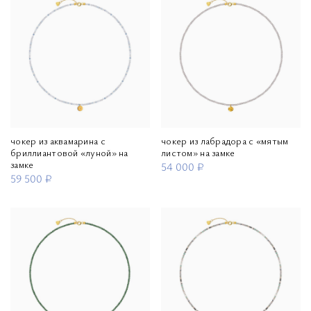
чокер из аквамарина с
чокер из лабрадора с «мятым
бриллиантовой «луной» на
листом» на замке
замке
54 000 ₽
59 500 ₽