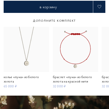
в корзину
ДОПОЛНИТЕ КОМПЛЕКТ
колье «луна» из белого
браслет «луна» из белого
брас
золота
золота на красной нити
золо
65 000 ₽
32 000 ₽
32 0