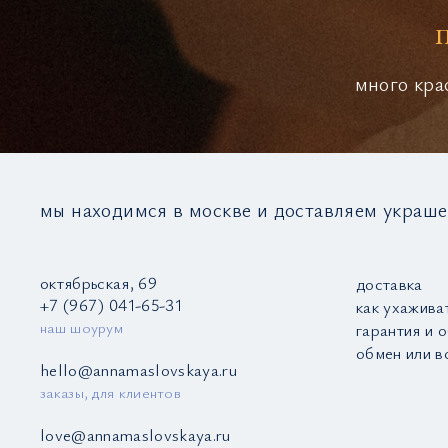
много кра
мы находимся в москве и доставляем украше
октябрьская, 69
доставка
+7 (967) 041-65-31
как ухажива
наш шоурум
гарантия и 
обмен или в
hello@annamaslovskaya.ru
заказы, для клиентов
love@annamaslovskaya.ru