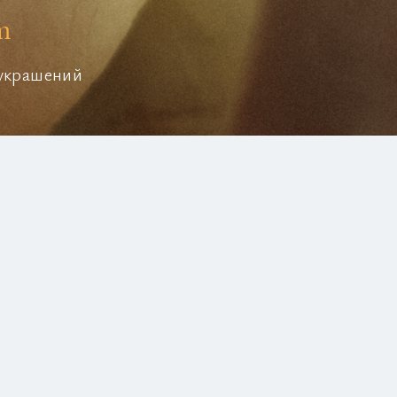
m
 украшений