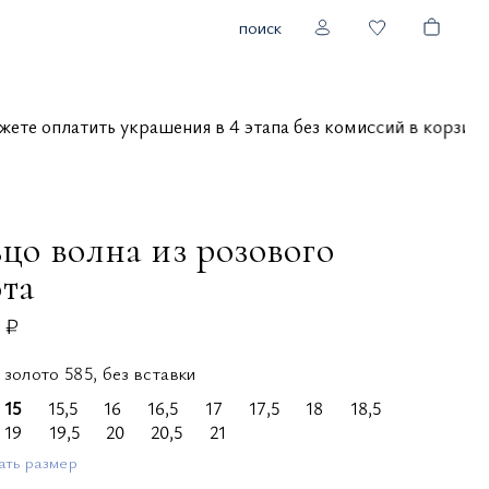
поиск
можете оплатить украшения в 4 этапа без комиссий в корз
цо волна из розового
ота
 ₽
 золото 585, без вставки
15
15,5
16
16,5
17
17,5
18
18,5
19
19,5
20
20,5
21
ать размер