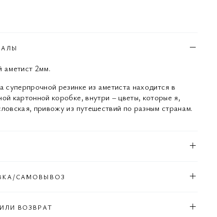
ИАЛЫ
й аметист 2мм.
на суперпрочной резинке из аметиста находится в
ной картонной коробке, внутри – цветы, которые я,
словская, привожу из путешествий по разным странам.
Л
ВКА/САМОВЫВОЗ
ИЛИ ВОЗВРАТ