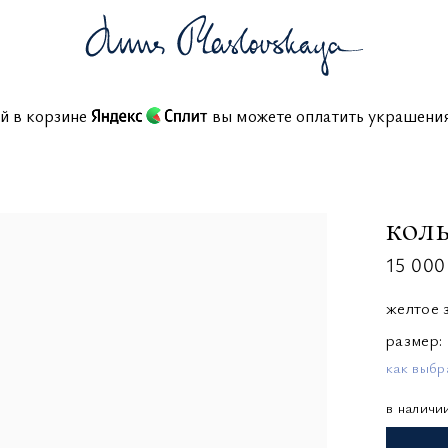
ссий в корзине
вы можете оплатить украше
кол
15 000
желтое 
размер
как выбр
в наличи