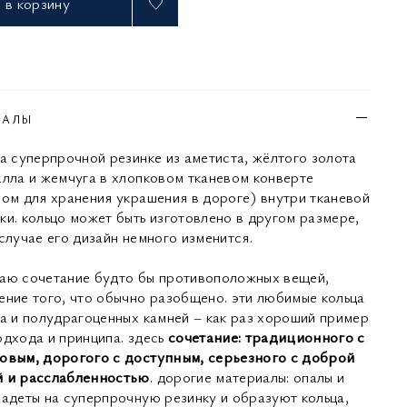
в корзину
ИАЛЫ
на суперпрочной резинке из аметиста, жёлтого золота
алла и жемчуга в хлопковом тканевом конверте
ном для хранения украшения в дороге) внутри тканевой
ки. кольцо может быть изготовлено в другом размере,
случае его дизайн немного изменится.
аю сочетание будто бы противоположных вещей,
ение того, что обычно разобщено. эти любимые кольца
та и полудрагоценных камней – как раз хороший пример
одхода и принципа. здесь
сочетание: традиционного с
овым, дорогого с доступным, серьезного с доброй
 и расслабленностью
. дорогие материалы: опалы и
надеты на суперпрочную резинку и образуют кольца,