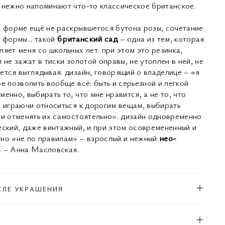
 нежно напоминают что-то классическое британское.
в форме ещё не раскрывшегося бутона розы, сочетание
 формы... такой
британский сад
– одна из тем, которая
яет меня со школьных лет. при этом это резинка,
 не зажат в тиски золотой оправы, не утоплен в ней, не
ется выглядывая. дизайн, говорящий о владелице – «я
е позволить вообще всё: быть и серьезной и легкой
енно, выбирать то, что мне нравится, а не то, что
, играючи относиться к дорогим вещам, выбирать
 и отменять их самостоятельно». дизайн одновременно
еский, даже винтажный, и при этом осовремененный и
но «не по правилам» – взрослый и нежный
нео-
» – Анна Масловская.
СЛЕ УКРАШЕНИЯ
Л