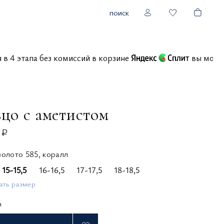
поиск
ния в 4 этапа без комиссий в корзине
вы м
ьцо с аметистом
 ₽
золото 585, коралл
15-15,5
16-16,5
17-17,5
18-18,5
ать размер
и