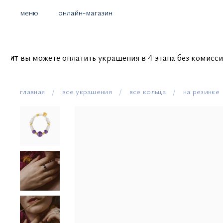
меню
онлайн-магазин
вы можете оплатить украшения в 4 этапа без коми
главная
все украшения
все кольца
на резинке