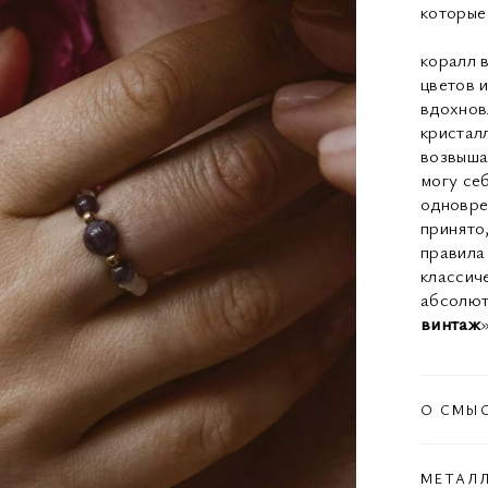
которые
коралл 
цветов и
вдохновл
кристалл
возвыша
могу себ
одноврем
принято
правила
классич
абсолют
винтаж
О СМЫ
МЕТАЛ