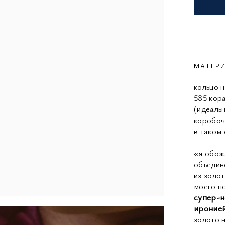
МАТЕР
кольцо 
585 кор
(идеаль
коробоч
в таком 
«я обож
объедин
из золо
моего п
супер-н
иронией
золото 