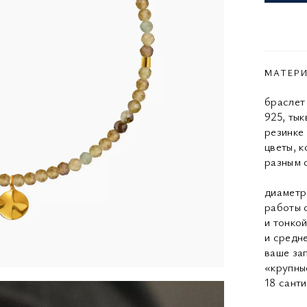
МАТЕР
браслет
925, ты
резинке
цветы, 
разным 
диаметр
работы 
и тонко
и средне
ваше за
«крупны
18 сант