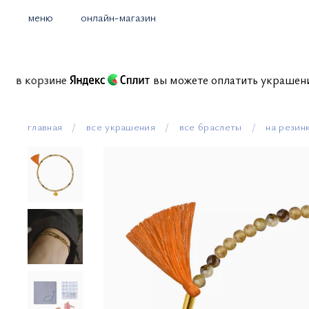
меню
онлайн-магазин
иссий в корзине
вы можете оплатить украше
главная
все украшения
все браслеты
на резин