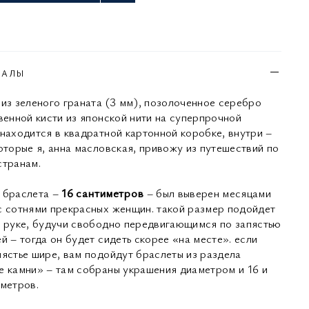
ИАЛЫ
 из зеленого граната (3 мм), позолоченное серебро
квенной кисти из японской нити на суперпрочной
 находится в квадратной картонной коробке, внутри –
которые я, анна масловская, привожу из путешествий по
странам.
 браслета –
16 сантиметров
– был выверен месяцами
с сотнями прекрасных женщин. такой размер подойдет
й руке, будучи свободно передвигающимся по запястью
й – тогда он будет сидеть скорее «на месте». если
пястье шире, вам подойдут браслеты из раздела
е камни» – там собраны украшения диаметром и 16 и
иметров.