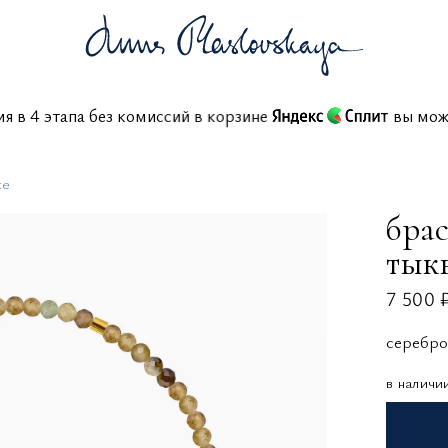
ния в 4 этапа без комиссий в корзине
вы 
ке
брас
тык
7 500 
серебро
в наличи