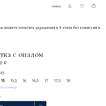
поиск
вы можете оплатить украшения в 4 этапа без комиссий
тка с опалом
0 ₽
585
15
15,5
16
16,5
17
17,5
18
ать размер
з