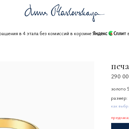
ь украшения в 4 этапа без комиссий в корзине
печа
290 00
золото 
размер
как выбр
предзака