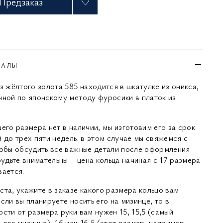
Предзаказ
ИАЛЫ
з жёлтого золота 585 находится в шкатулке из оникса,
нной по японскому методу фуросики в платок из
его размера нет в наличии, мы изготовим его за срок
 до трех пяти недель. в этом случае мы свяжемся с
тобы обсудить все важные детали после оформления
будьте внимательны – цена кольца начиная с 17 размера
вается.
ста, укажите в заказе какого размера кольцо вам
сли вы планируете носить его на мизинце, то в
сти от размера руки вам нужен 15, 15,5 (самый
для мизинца), 16 или 16,5 (этот размер, например,