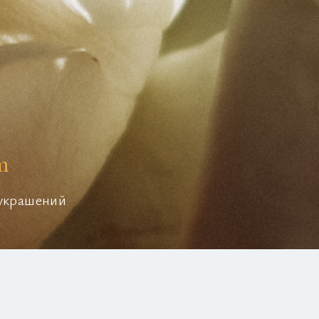
m
 украшений