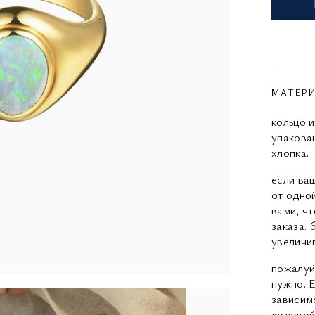
МАТЕР
кольцо и
упакова
хлопка.
если ваш
от одной
вами, ч
заказа. 
увеличи
пожалуй
нужно. Е
зависимо
ходовой 