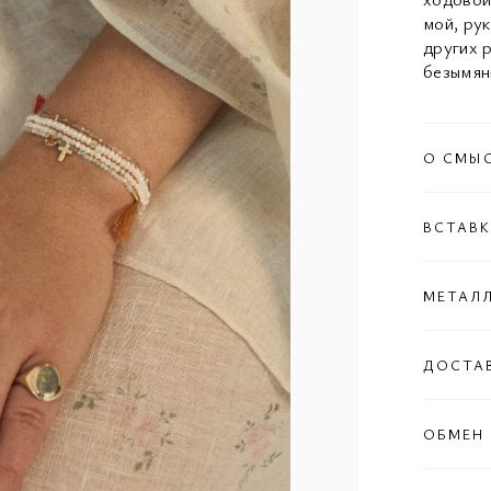
мой, ру
других 
безымянн
О СМЫ
ВСТАВ
МЕТАЛ
ДОСТА
ОБМЕН 