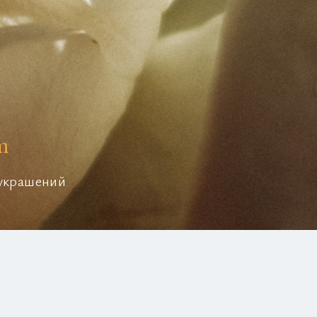
m
 украшений