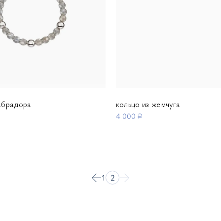
лабрадора
кольцо из жемчуга
4 000 ₽
1
2