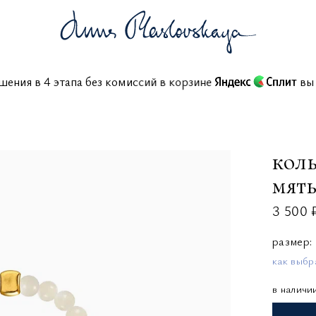
крашения в 4 этапа без комиссий в корзине
коль
мят
3 500 
размер
как выбр
в наличи