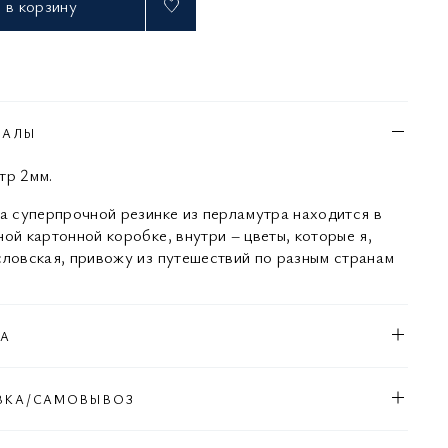
в корзину
ИАЛЫ
тр 2мм.
на суперпрочной резинке из перламутра находится в
ной картонной коробке, внутри – цветы, которые я,
словская, привожу из путешествий по разным странам
КА
ВКА/САМОВЫВОЗ