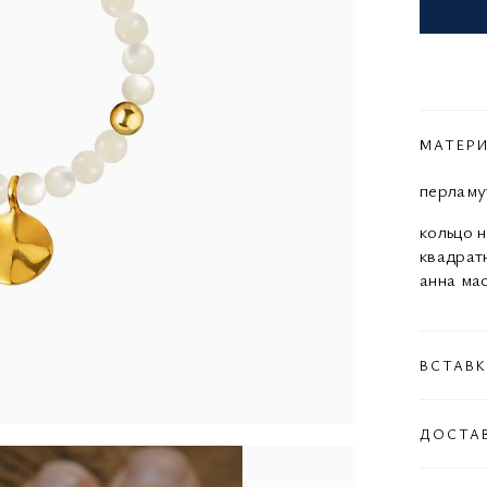
МАТЕР
перламу
кольцо 
квадрат
анна ма
ВСТАВ
ДОСТА