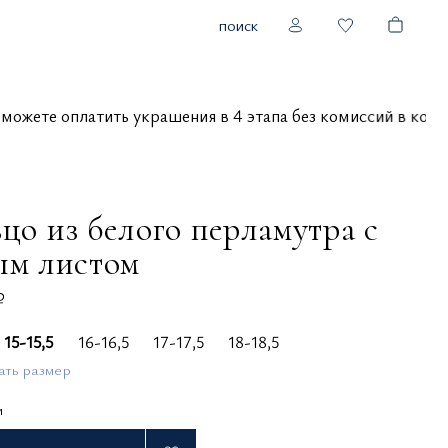
поиск
вы можете оплатить украшения в 4 этапа без комиссий в 
цо из белого перламутра с
ым листом
₽
15-15,5
16-16,5
17-17,5
18-18,5
ать размер
и