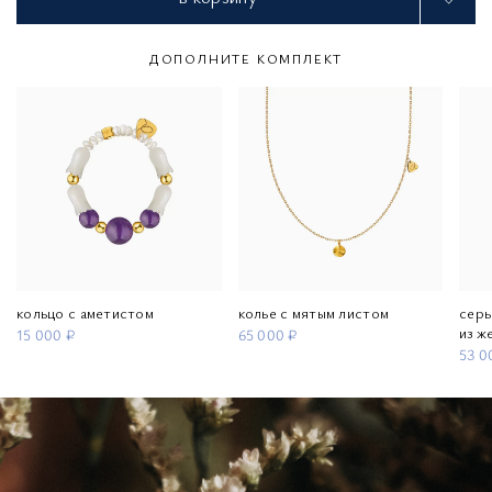
ДОПОЛНИТЕ КОМПЛЕКТ
кольцо с аметистом
колье с мятым листом
серь
из ж
15 000 ₽
65 000 ₽
53 0