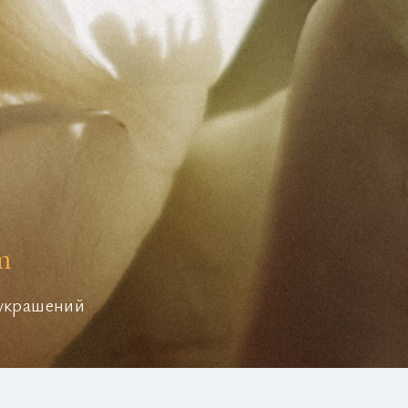
m
 украшений