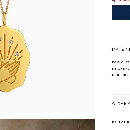
МАТЕР
колье и
из оник
платок и
О СМЫ
ВСТАВ