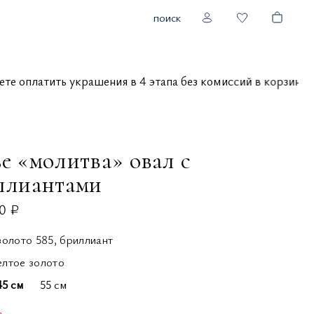
поиск
ожете оплатить украшения в 4 этапа без комиссий в корзи
е «молитва» овал с
ллиантами
0 ₽
золото 585, бриллиант
елтое золото
45 см
55 см
з