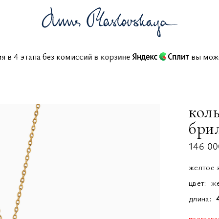
ния в 4 этапа без комиссий в корзине
вы м
коль
бри
146 00
желтое 
цвет:
ж
длина
предзака