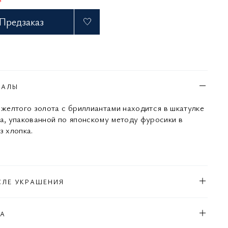
Предзаказ
ИАЛЫ
з желтого золота с бриллиантами находится в шкатулке
са, упакованной по японскому методу фуросики в
з хлопка.
СЛЕ УКРАШЕНИЯ
КА