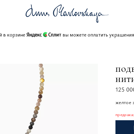
ссий в корзине
вы можете оплатить украшен
подв
нити
125 00
желтое з
предзака