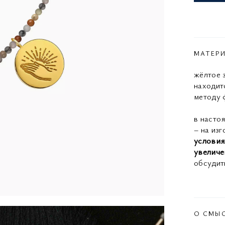
МАТЕР
жёлтое 
находит
методу 
в насто
– на изг
условия
увеличе
обсудит
О СМЫ