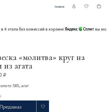
поиск
ия в 4 этапа без комиссий в корзине
вы мо
еска «молитва» круг на
 из агата
0 ₽
олото 585, агат
з
Предзаказ