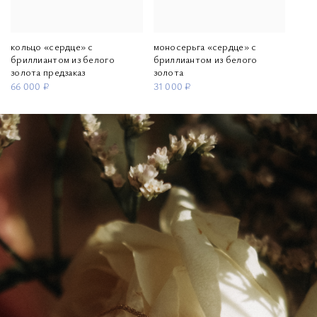
кольцо «сердце» с
моносерьга «сердце» с
бриллиантом из белого
бриллиантом из белого
золота предзаказ
золота
66 000 ₽
31 000 ₽