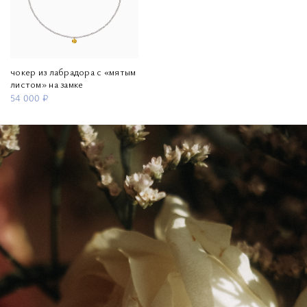
чокер из лабрадора с «мятым
листом» на замке
54 000 ₽