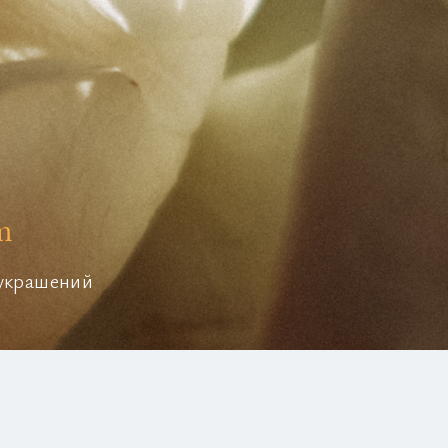
m
 украшений