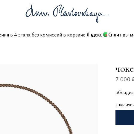
ашения в 4 этапа без комиссий в корзине
в
чок
7 000 
обсидиа
в наличи