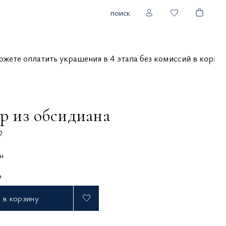
поиск
ы можете оплатить украшения в 4 этапа без комиссий в ко
ер из обсидиана
₽
н
и
в корзину