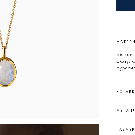
МАТЕР
жёлтое з
шкатулк
фуросики
ВСТАВ
МЕТАЛ
РАЗМЕР