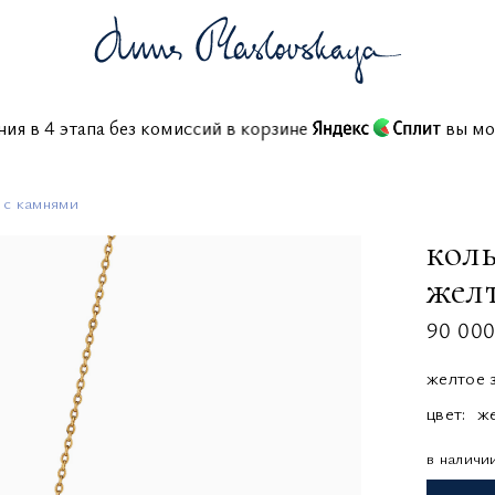
шения в 4 этапа без комиссий в корзине
в
 с камнями
кол
желт
90 000
желтое 
цвет:
ж
в наличи