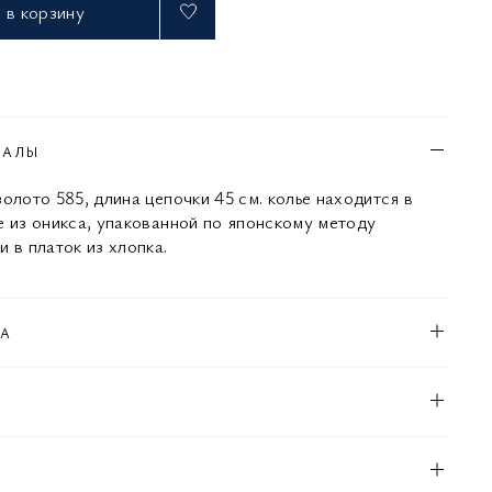
в корзину
ИАЛЫ
олото 585, длина цепочки 45 см. колье находится в
е из оникса, упакованной по японскому методу
 в платок из хлопка.
КА
Л