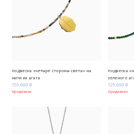
подвеска «четыре стороны света» на
подвеска «м
нити из агата
зеленого аг
155 000 ₽
125 000 ₽
предзаказ
предзаказ