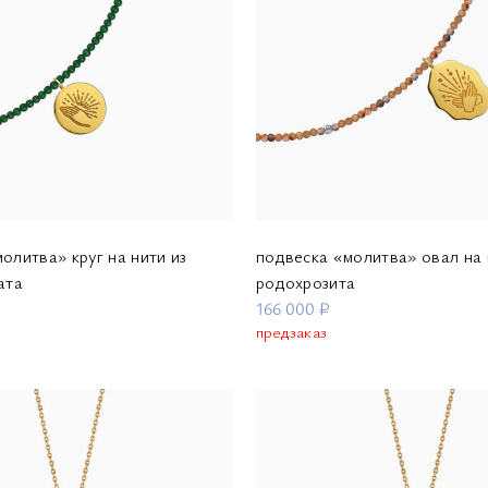
олитва» круг на нити из
подвеска «молитва» овал на 
ата
родохрозита
166 000 ₽
предзаказ