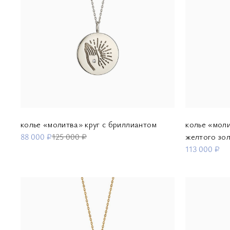
колье «молитва» круг с бриллиантом
колье «моли
88 000 ₽
125 000 ₽
желтого зол
113 000 ₽