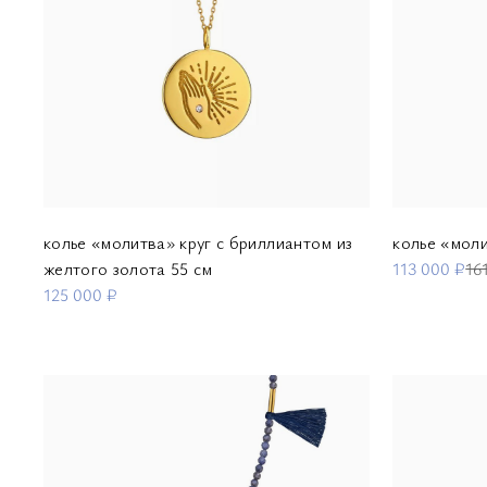
колье «молитва» круг с бриллиантом из
колье «мол
желтого золота 55 см
113 000 ₽
16
125 000 ₽