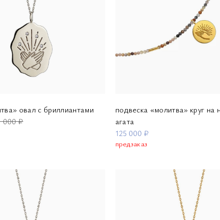
итва» овал с бриллиантами
подвеска «молитва» круг на н
1 000 ₽
агата
125 000 ₽
предзаказ