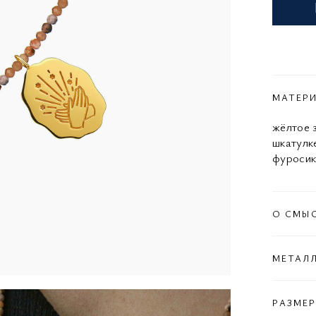
МАТЕР
жёлтое 
шкатулк
фуросики
О СМЫ
МЕТАЛ
РАЗМЕР