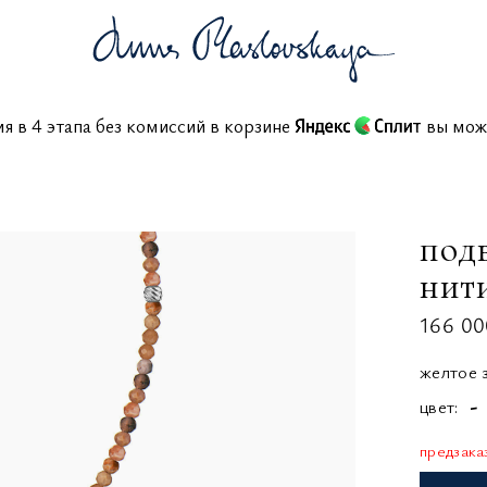
ния в 4 этапа без комиссий в корзине
вы м
под
нит
166 00
желтое 
цвет
-
предзака