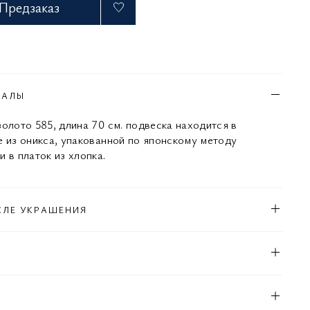
Предзаказ
ИАЛЫ
золото 585, длина 70 см. подвеска находится в
е из оникса, упакованной по японскому методу
 в платок из хлопка.
СЛЕ УКРАШЕНИЯ
Л