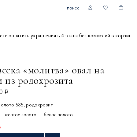
поиск
ожете оплатить украшения в 4 этапа без комиссий в корзи
веска «молитва» овал на
и из родохрозита
0 ₽
золото 585, родохрозит
желтое золото
белое золото
з