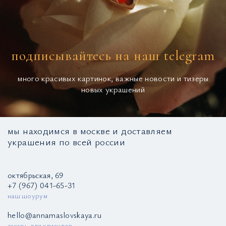
подписывайтесь на наш telegram
много красивых картинок, важные новости и тизеры
новых украшений
мы находимся в москве и доставляем
украшения по всей россии
октябрьская, 69
+7 (967) 041-65-31
наш шоурум
hello@annamaslovskaya.ru
заказы, для клиентов