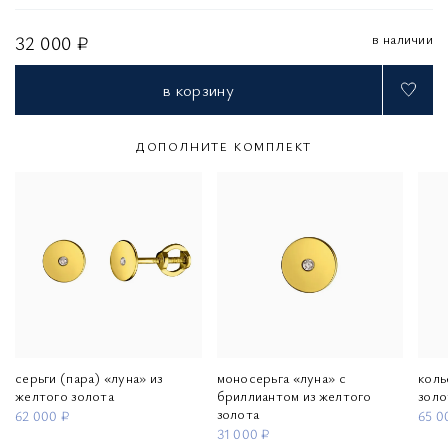
в наличии
32 000 ₽
в корзину
ДОПОЛНИТЕ КОМПЛЕКТ
серьги (пара) «луна» из
моносерьга «луна» с
коль
желтого золота
бриллиантом из желтого
золо
золота
62 000 ₽
65 0
31 000 ₽