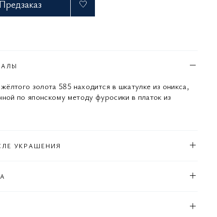
Предзаказ
ИАЛЫ
 жёлтого золота 585 находится в шкатулке из оникса,
нной по японскому методу фуросики в платок из
СЛЕ УКРАШЕНИЯ
КА
Л