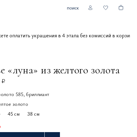
поиск
можете оплатить украшения в 4 этапа без комиссий в корзи
е «луна» из желтого золота
 ₽
золото 585, бриллиант
елтое золото
-
45 см
38 см
з