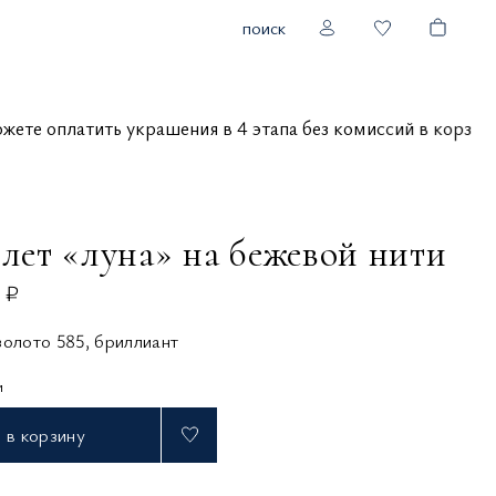
поиск
ы можете оплатить украшения в 4 этапа без комиссий в ко
слет «луна» на бежевой нити
 ₽
золото 585, бриллиант
и
в корзину