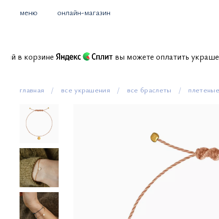
меню
онлайн-магазин
комиссий в корзине
вы можете оплатить укр
главная
все украшения
все браслеты
плетеные