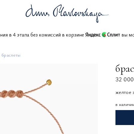
ашения в 4 этапа без комиссий в корзине
в
 браслеты
бра
32 000
желтое 
в наличи