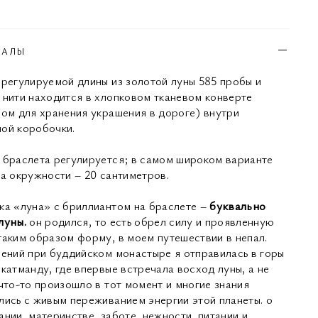
ИАЛЫ
 регулируемой длины из золотой луны 585 пробы и
 нити находится в хлопковом тканевом конверте
ном для хранения украшения в дороге) внутри
ой коробочки.
 браслета регулируется; в самом широком варианте
на окружности – 20 сантиметров.
ка «луна» с бриллиантом на браслете –
буквально
луны.
он родился, то есть обрел силу и проявленную
таким образом форму, в моем путешествии в непал.
чений при буддийском монастыре я отправилась в горы
катманду, где впервые встречала восход луны, а не
 что-то произошло в тот момент и многие знания
лись с живым переживанием энергии этой планеты. о
ании, материнстве, заботе, нежности, питании и