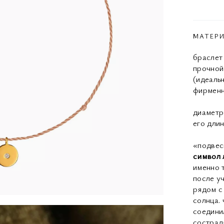
МАТЕР
браслет
прочной
(идеаль
фирменн
диаметр
его дли
«подвес
символ 
именно 
после у
рядом с 
солнца.
соедини
сострад